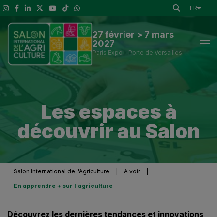
FR
27 février > 7 mars
2027
Paris Expo - Porte de Versailles
Actus
Les espaces à
Découvrir le Salon
découvrir au Salon
A voir
Exposants et outils de visite
Salon International de l'Agriculture
|
A voir
|
En apprendre + sur l'agriculture
Espace presse
Découvrez les dernières tendances et innovations
Infos Pratiques