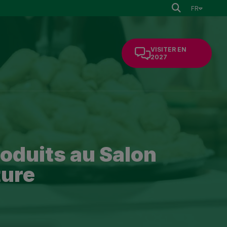
FR
VISITER EN
2027
roduits au Salon
ture