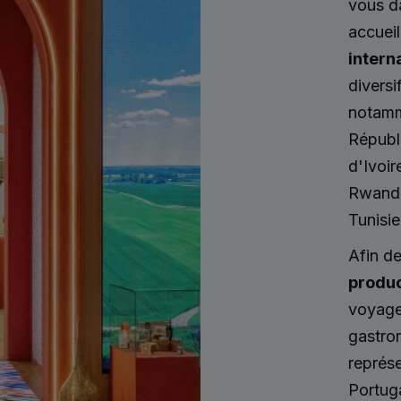
vous da
accueil
intern
diversi
notamme
Républ
d'Ivoir
Rwanda,
Tunisie
Afin de
produc
voyage 
gastron
représe
Portuga