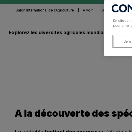
Salon International de l'Agriculture
|
A voir
|
Découvrir les pr
En cliquant
pour amélior
Explorez les diversités agricoles mondiales au Salon 
Je c
A la découverte des spéc
Le véritable
festival des saveurs
se fait dans l