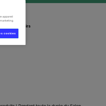
e appareil
e marketing.
s et les terroirs
es cookies
produits ! Pendant toute la durée du Salon