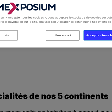
oduits des régions et du monde
|
Produits et saveurs du Monde
 sur « Accepter tous les cookies », vous acceptez le stockage de cookies sur votr
er la navigation sur le site, analyser son utilisation et contribuer à nos efforts d
de l'Agriculture, un voyage gustatif à travers les culture
hoisis
Non merci
Accepter tous l
ialités de nos 5 continents
es espaces dédiés aux Agricultures du monde et leurs 