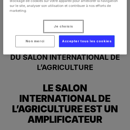
stockage de cookies sur votre appareil pour améliorer la navigation
sur le site, analyser son utilisation et contribuer à nos efforts de
marketing.
Je choisis
L’ACTUALITÉ VUE PAR
Non merci
Accepter tous les cookies
JÉRÔME DESPEY, PRÉSIDENT
DU SALON INTERNATIONAL DE
L’AGRICULTURE
LE SALON
INTERNATIONAL DE
L’AGRICULTURE EST UN
AMPLIFICATEUR