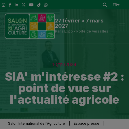
FR
27 février > 7 mars
2027
Paris Expo - Porte de Versailles
Actus
10/12/2024
Découvrir le Salon
SIA' m'intéresse #2 :
point de vue sur
A voir
l'actualité agricole
Exposants et outils de visite
Espace presse
Salon International de l'Agriculture
|
Espace presse
|
Infos Pratiques