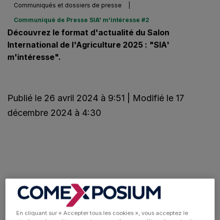
Communiqués et dossiers de presse
|
Communiqué de Presse SIA' m'intéresse #2
Découvrez le format d'actualité du Salon
International de l'Agriculture 2025 : "SIA'
m'intéresse".
Publié le 26 avril 2024 à 9:51 | Modifié le 17
décembre 2024 à 4:30
En cliquant sur « Accepter tous les cookies », vous acceptez le