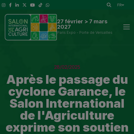
FR
27 février > 7 mars
2027
Paris Expo - Porte de Versailles
Actus
28/02/2025
Découvrir le Salon
Après le passage du
cyclone Garance, le
A voir
Salon International
Exposants et outils de visite
de l'Agriculture
Espace presse
exprime son soutien
Infos Pratiques