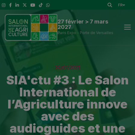
FR
27 février > 7 mars
2027
Paris Expo - Porte de Versailles
Actus
20/01/2025
Découvrir le Salon
SIA'ctu #3 : Le Salon
International de
A voir
l’Agriculture innove
Exposants et outils de visite
avec des
Espace presse
audioguides et une
Infos Pratiques