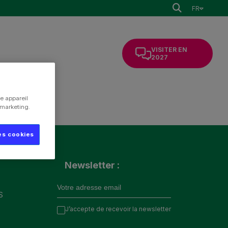
FR
VISITER EN
2027
e appareil
e marketing.
es cookies
Newsletter :
S
J’accepte de recevoir la newsletter