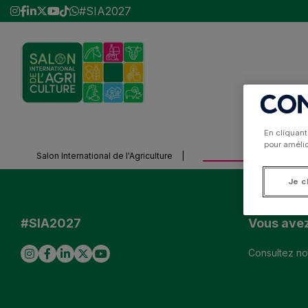
#SIA2027
27 février > 7 mars 202
Paris Expo - Porte de Vers
En cliquant
pour amélior
Actus
Découvrir le Salon
A voir
Exposants et outils d
Salon International de l'Agriculture
|
Je c
#SIA2027
Vous avez
Consultez no