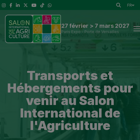
FR
27 février > 7 mars 2027
Paris Expo - Porte de Versailles
Actus
Transports et
Découvrir le Salon
Hébergements pour
A voir
venir au Salon
Exposants et outils de visite
International de
l'Agriculture
Espace presse
Infos Pratiques