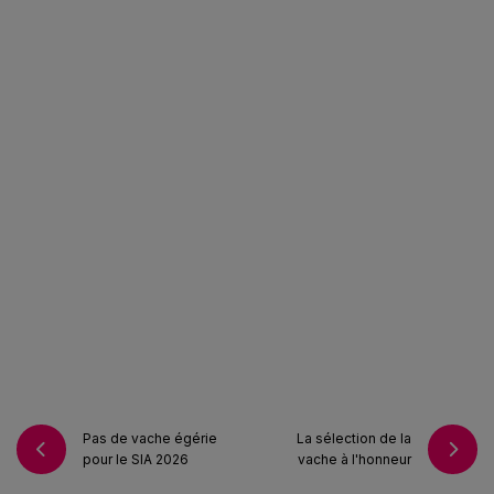
VISITER EN 2027
ESPACE EXPOSANTS
VISITEURS PROFESSIONNELS
Pas de vache égérie
La sélection de la
pour le SIA 2026
vache à l'honneur