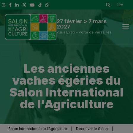
FR
27 février > 7 mars
2027
Paris Expo - Porte de Versailles
Actus
Les anciennes
Découvrir le Salon
vaches égéries du
A voir
Salon International
de l'Agriculture
Exposants et outils de visite
Espace presse
Salon International de l'Agriculture
|
Découvrir le Salon
|
Infos Pratiques