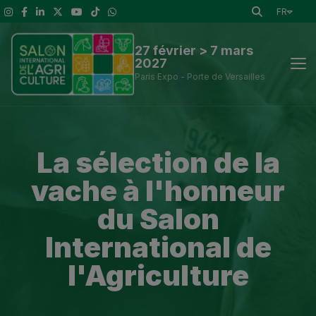
FR
27 février > 7 mars
2027
Paris Expo - Porte de Versailles
Actus
La sélection de la
Découvrir le Salon
vache à l'honneur
A voir
du Salon
International de
Exposants et outils de visite
l'Agriculture
Espace presse
Infos Pratiques