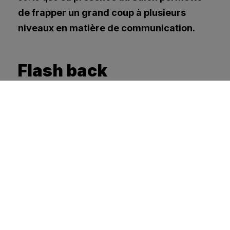
VISITER EN 2027
de frapper un grand coup à plusieurs
niveaux en matière de communication.
ESPACE EXPOSANTS
VISITEURS PROFESSIONNELS
Flash back
Elles ont été égéries du Salon International de
l'Agriculture,
retrouvez l'histoire et les photos
de nos anciennes mascottes.
Les anciennes
vaches égéries