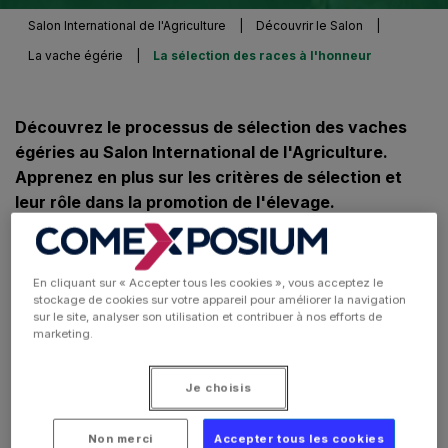
Salon International de l'Agriculture
|
Découvrir le Salon
|
La vache égérie
|
La sélection des races à l'honneur
Découvrez le processus de sélection des vaches
égéries au Salon International de l'Agriculture.
Apprenez en plus sur les critères de sélection et
leur rôle dans la promotion de l'élevage.
En cliquant sur « Accepter tous les cookies », vous acceptez le
stockage de cookies sur votre appareil pour améliorer la navigation
sur le site, analyser son utilisation et contribuer à nos efforts de
marketing.
Je choisis
Non merci
Accepter tous les cookies