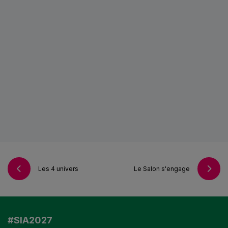
Les 4 univers
Le Salon s'engage
#SIA2027
VISITER EN 2027