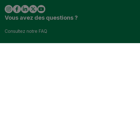
Vous avez des questions ?
ESPACE EXPOSANTS
VISITEURS PROFESSIONNELS
Consultez notre FAQ
ESPACE VISITEURS
ESPACE EXPOSANT
VISITEURS PROFESSIONNELS
PARAMÈTRES DES COOKIES
Newsletter :
J’accepte de recevoir la newsletter