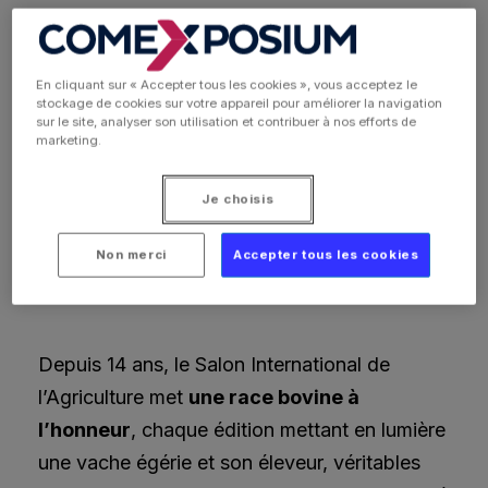
La vache égérie
Rencontrez la vache égérie de cette année et
En cliquant sur « Accepter tous les cookies », vous acceptez le
stockage de cookies sur votre appareil pour améliorer la navigation
découvrez les icônes des années précédentes. Un
sur le site, analyser son utilisation et contribuer à nos efforts de
voyage à travers le temps!
marketing.
Je choisis
Non merci
Accepter tous les cookies
Depuis 14 ans, le Salon International de
l’Agriculture met
une race bovine à
l’honneur
, chaque édition mettant en lumière
une vache égérie et son éleveur, véritables