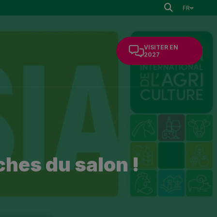
FR
VISITER EN
2027
ches du salon !