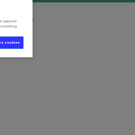
l’Agriculture.
e appareil
e marketing.
es cookies